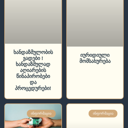
ხანდაზმულობის
იურიდიული
ვადები !
მომსახურება
ხანდაზმულად
აღიარების
წინაპირობები
და
პროცედურები!
ᲘᲜᲤᲝᲠᲛᲐᲪᲘᲐ
ᲘᲜᲤᲝᲠᲛᲐᲪᲘᲐ