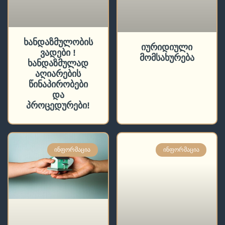
ხანდაზმულობის
იურიდიული
ვადები !
მომსახურება
ხანდაზმულად
აღიარების
წინაპირობები
და
პროცედურები!
ᲘᲜᲤᲝᲠᲛᲐᲪᲘᲐ
ᲘᲜᲤᲝᲠᲛᲐᲪᲘᲐ