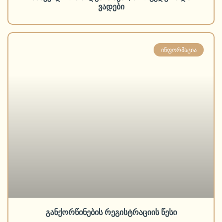
ვადები
ᲘᲜᲤᲝᲠᲛᲐᲪᲘᲐ
განქორწინების რეგისტრაციის წესი