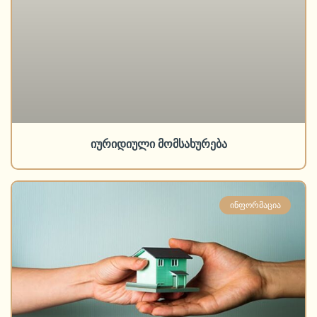
იურიდიული მომსახურება
ᲘᲜᲤᲝᲠᲛᲐᲪᲘᲐ