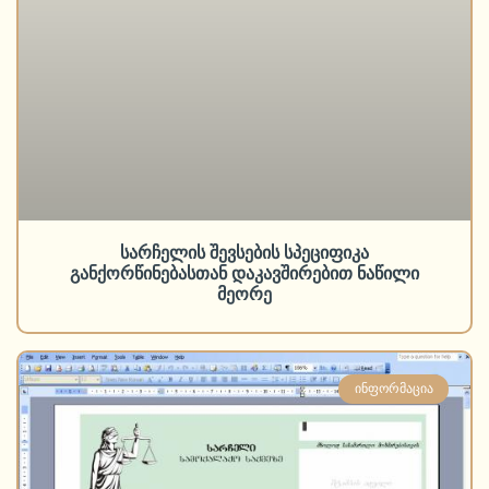
სარჩელის შევსების სპეციფიკა
განქორწინებასთან დაკავშირებით ნაწილი
მეორე
ᲘᲜᲤᲝᲠᲛᲐᲪᲘᲐ