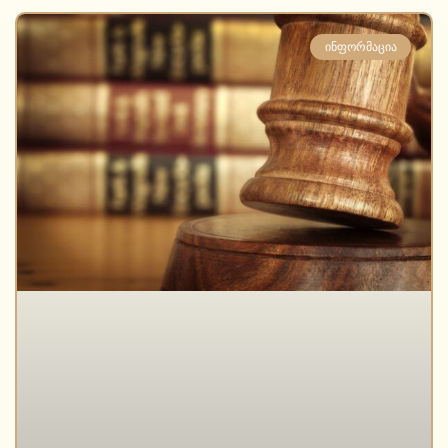
ᲘᲜᲤᲝᲠᲛᲐᲪᲘᲐ