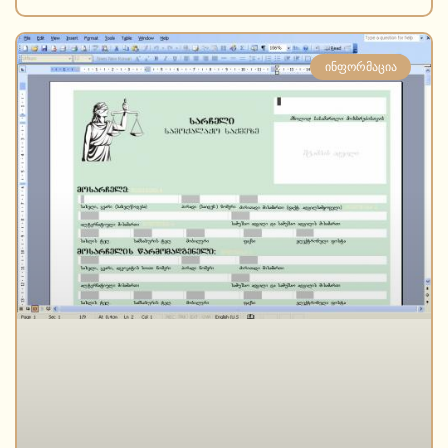
ᲘᲜᲤᲝᲠᲛᲐᲪᲘᲐ